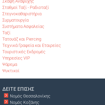
Σκάφη Αναψυχής
Σταθμοί Ταξί - Ραδιοταξί
Στεγνοκαθαριστήρια
Συρματουργία
Συστήματα Ασφαλείας
Ταξί
Τατουάζ και Piercing
Τεχνικά Γραφεία και Εταιρείες
Τουριστικές Εκδρομές
Υπηρεσίες VIP
Ψάρεμα
Ψυκτικοί
ΔΕΙΤΕ ΕΠΙΣΗΣ
Νομός Θεσσαλονίκης
Νομός Κοζάνης