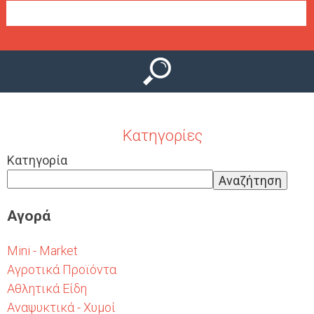
Ο
μ
Ύ
ε
ν
ο
ύ
Κατηγορίες
Κατηγορία
Αγορά
Mini - Market
Αγροτικά Προϊόντα
Αθλητικά Είδη
Αναψυκτικά - Χυμοί