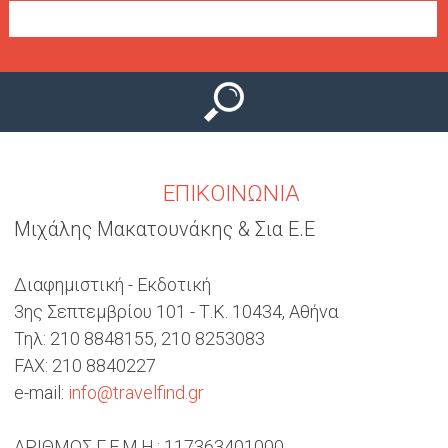
Ο
μ
Ύ
ε
ν
ο
ύ
ΕΠΙΚΟΙΝΩΝΙΑ
Μιχάλης Μακατουνάκης & Σια Ε.Ε
Διαφημιστική - Εκδοτική
3ης Σεπτεμβρίου 101 - Τ.Κ. 10434, Αθήνα
Τηλ: 210 8848155, 210 8253083
FAX: 210 8840227
e-mail:
info@travelfind.gr
ΑΡΙΘΜΟΣ Γ.Ε.Μ.Η.: 117363401000